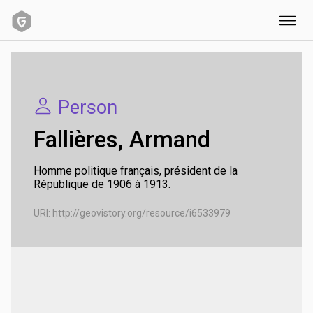
URI:
http://geovistory.org/resource/i6533979